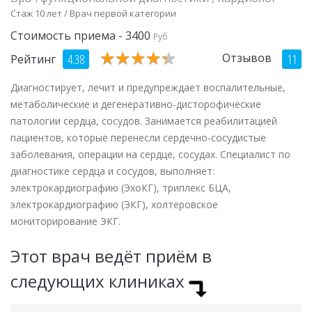
Стаж 10 лет / Врач первой категории
Стоимость приема - 3400
Руб
★
★
★
★
★
★
★
★
★
★
Отзывов
4.38
11
Рейтинг
Диагностирует, лечит и предупреждает воспалительные,
метаболические и дегенеративно-дисторофические
патологии сердца, сосудов. Занимается реабилитацией
пациентов, которые перенесли сердечно-сосудистые
заболевания, операции на сердце, сосудах. Специалист по
диагностике сердца и сосудов, выполняет:
электрокардиографию (ЭхоКГ), триплекс БЦА,
электрокардиографию (ЭКГ), холтеровское
мониторирование ЭКГ.
Этот врач ведёт приём в
следующих клиниках