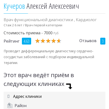
Кучеров
Алексей Алексеевич
Врач функциональной диагностики
,
Кардиолог
Стаж 2 6 лет / Врач первой категории
Стоимость приема - 7000
Руб
★
★
★
★
★
★
★
★
★
★
Отзывов
4.63
3
Рейтинг
Проводит дифференциальную диагностику сердечно-
сосудистых заболеваний с подбором индивидуальной
терапии.
Этот врач ведёт приём в
следующих клиниках
Адрес клиники
Район