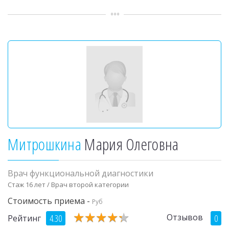
Митрошкина
Мария Олеговна
Врач функциональной диагностики
Стаж 16 лет / Врач второй категории
Стоимость приема -
Руб
★
★
★
★
★
★
★
★
★
★
Отзывов
4.30
0
Рейтинг