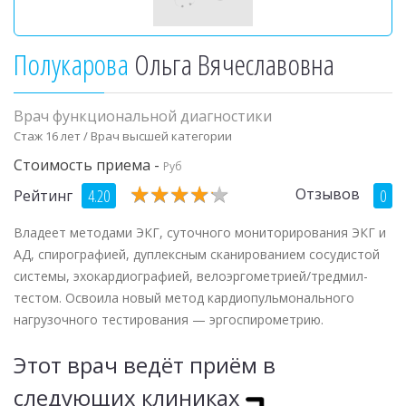
Полукарова
Ольга Вячеславовна
Врач функциональной диагностики
Стаж 16 лет / Врач высшей категории
Стоимость приема -
Руб
★
★
★
★
★
★
★
★
★
★
Отзывов
4.20
0
Рейтинг
Владеет методами ЭКГ, суточного мониторирования ЭКГ и
АД, спирографией, дуплексным сканированием сосудистой
системы, эхокардиографией, велоэргометрией/тредмил-
тестом. Освоила новый метод кардиопульмонального
нагрузочного тестирования — эргоспирометрию.
Этот врач ведёт приём в
следующих клиниках