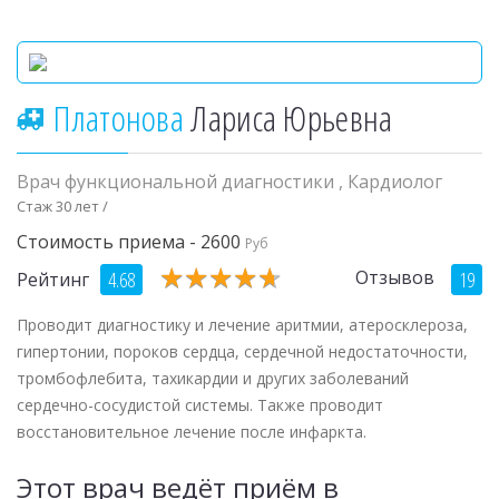
Платонова
Лариса Юрьевна
Врач функциональной диагностики
,
Кардиолог
Стаж 30 лет /
Стоимость приема - 2600
Руб
★
★
★
★
★
★
★
★
★
★
Отзывов
4.68
19
Рейтинг
Проводит диагностику и лечение аритмии, атеросклероза,
гипертонии, пороков сердца, сердечной недостаточности,
тромбофлебита, тахикардии и других заболеваний
сердечно-сосудистой системы. Также проводит
восстановительное лечение после инфаркта.
Этот врач ведёт приём в