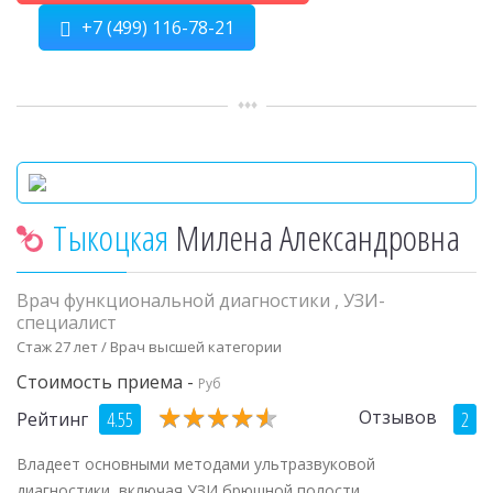
+7 (499) 116-78-21
Тыкоцкая
Милена Александровна
Врач функциональной диагностики
,
УЗИ-
специалист
Стаж 27 лет / Врач высшей категории
Стоимость приема -
Руб
★
★
★
★
★
★
★
★
★
★
Отзывов
4.55
2
Рейтинг
Владеет основными методами ультразвуковой
диагностики, включая УЗИ брюшной полости,