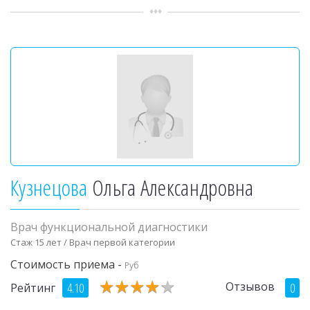
Кузнецова
Ольга Александровна
Врач функциональной диагностики
Стаж 15 лет / Врач первой категории
Стоимость приема -
Руб
★
★
★
★
★
★
★
★
★
★
Отзывов
4.10
0
Рейтинг