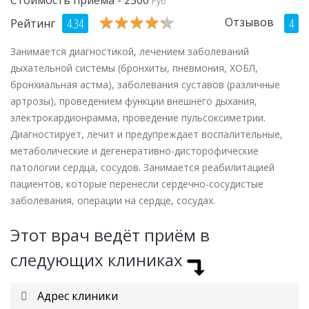
Руб
★
★
★
★
★
★
★
★
★
★
Отзывов
4.34
4
Рейтинг
Занимается диагностикой, лечением заболеваний
дыхательной системы (бронхиты, пневмония, ХОБЛ,
бронхиальная астма), заболевания суставов (различные
артрозы), проведением функции внешнего дыхания,
электрокардионрамма, проведение пульсоксиметрии.
Диагностирует, лечит и предупреждает воспалительные,
метаболические и дегенеративно-дисторофические
патологии сердца, сосудов. Занимается реабилитацией
пациентов, которые перенесли сердечно-сосудистые
заболевания, операции на сердце, сосудах.
Этот врач ведёт приём в
следующих клиниках
Адрес клиники