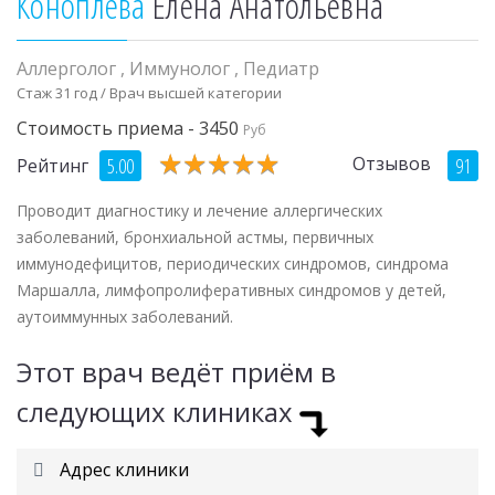
Коноплева
Елена Анатольевна
Аллерголог
,
Иммунолог
,
Педиатр
Стаж 31 год / Врач высшей категории
Стоимость приема - 3450
Руб
★
★
★
★
★
★
★
★
★
★
Отзывов
5.00
91
Рейтинг
Проводит диагностику и лечение аллергических
заболеваний, бронхиальной астмы, первичных
иммунодефицитов, периодических синдромов, синдрома
Маршалла, лимфопролиферативных синдромов у детей,
аутоиммунных заболеваний.
Этот врач ведёт приём в
следующих клиниках
Адрес клиники