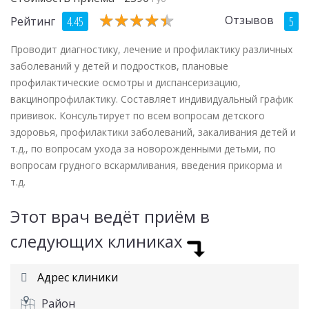
★
★
★
★
★
★
★
★
★
★
Отзывов
4.45
5
Рейтинг
Проводит диагностику, лечение и профилактику различных
заболеваний у детей и подростков, плановые
профилактические осмотры и диспансеризацию,
вакцинопрофилактику. Составляет индивидуальный график
прививок. Консультирует по всем вопросам детского
здоровья, профилактики заболеваний, закаливания детей и
т.д., по вопросам ухода за новорожденными детьми, по
вопросам грудного вскармливания, введения прикорма и
т.д.
Этот врач ведёт приём в
следующих клиниках
Адрес клиники
Район