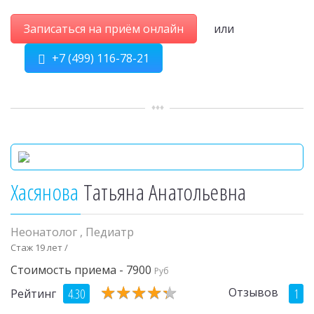
Записаться на приём онлайн
или
+7 (499) 116-78-21
Хасянова
Татьяна Анатольевна
Неонатолог
,
Педиатр
Стаж 19 лет /
Стоимость приема - 7900
Руб
★
★
★
★
★
★
★
★
★
★
Отзывов
4.30
1
Рейтинг