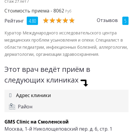
Стаж 27 лет /
Стоимость приема - 8062
Руб
★
★
★
★
★
★
★
★
★
★
Отзывов
4.80
5
Рейтинг
Куратор Международного исследовательского центра
медицинских проблем усыновления и опеки. Специалист в
области педиатрии, инфекционных болезней, аллергологии,
дерматологии, организации здравоохранения.
Этот врач ведёт приём в
следующих клиниках
Адрес клиники
Район
GMS Clinic на Смоленской
Москва, 1-й Николощеповский пер. д. 6, стр. 1