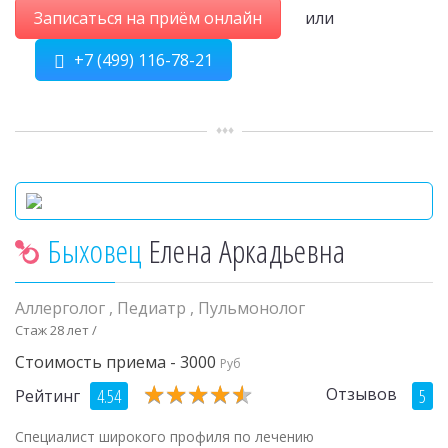
Записаться на приём онлайн
или
+7 (499) 116-78-21
Быховец
Елена Аркадьевна
Аллерголог
,
Педиатр
,
Пульмонолог
Стаж 28 лет /
Стоимость приема - 3000
Руб
★
★
★
★
★
★
★
★
★
★
Отзывов
4.54
5
Рейтинг
Специалист широкого профиля по лечению