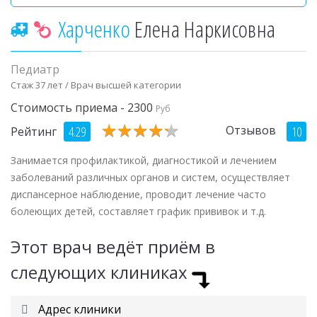
Харченко
Елена Наркисовна
Педиатр
Стаж 37 лет / Врач высшей категории
Стоимость приема - 2300
Руб
★
★
★
★
★
★
★
★
★
★
Отзывов
4.29
10
Рейтинг
Занимается профилактикой, диагностикой и лечением
заболеваний различных органов и систем, осуществляет
диспансерное наблюдение, проводит лечение часто
болеющих детей, составляет график прививок и т.д.
Этот врач ведёт приём в
следующих клиниках
Адрес клиники