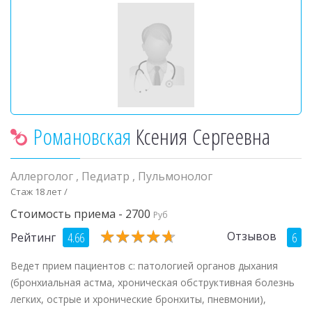
Романовская
Ксения Сергеевна
Аллерголог
,
Педиатр
,
Пульмонолог
Стаж 18 лет /
Стоимость приема - 2700
Руб
★
★
★
★
★
★
★
★
★
★
Отзывов
4.66
6
Рейтинг
Ведет прием пациентов с: патологией органов дыхания
(бронхиальная астма, хроническая обструктивная болезнь
легких, острые и хронические бронхиты, пневмонии),