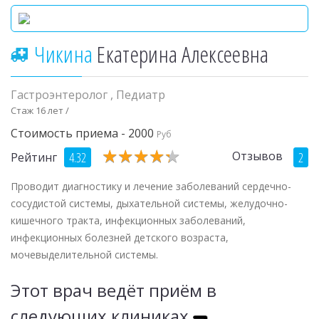
Чикина
Екатерина Алексеевна
Гастроэнтеролог
,
Педиатр
Стаж 16 лет /
Стоимость приема - 2000
Руб
★
★
★
★
★
★
★
★
★
★
Отзывов
4.32
2
Рейтинг
Проводит диагностику и лечение заболеваний сердечно-
сосудистой системы, дыхательной системы, желудочно-
кишечного тракта, инфекционных заболеваний,
инфекционных болезней детского возраста,
мочевыделительной системы.
Этот врач ведёт приём в
следующих клиниках