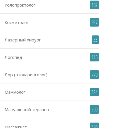
182
Колопроктолог
927
Косметолог
53
Лазерный хирург
116
Логопед
779
Лор (отоларинголог)
324
Маммолог
500
Мануальный терапевт
396
Массажист