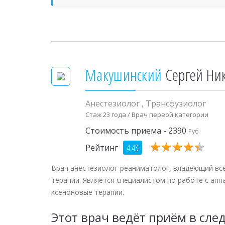
Макушинский
Сергей Ни
Анестезиолог
,
Трансфузиолог
Стаж 23 года / Врач первой категории
Стоимость приема - 2390
Руб
★
★
★
★
★
★
★
★
★
★
4.43
Рейтинг
Врач анестезиолог-реаниматолог, владеющий вс
терапии. Является специалистом по работе с апп
ксеноновые терапии.
Этот врач ведёт приём в сл