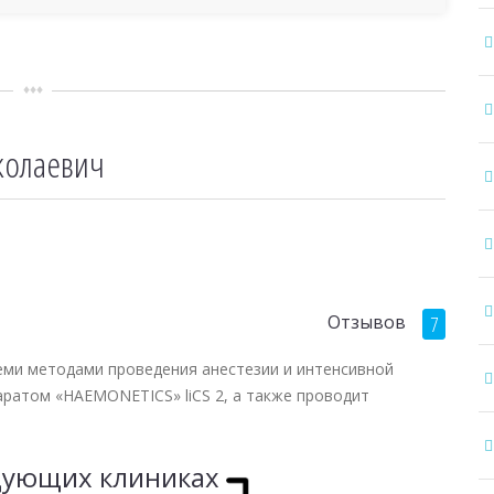
колаевич
Отзывов
7
еми методами проведения анестезии и интенсивной
аратом «HAEMONETICS» liCS 2, а также проводит
едующих клиниках