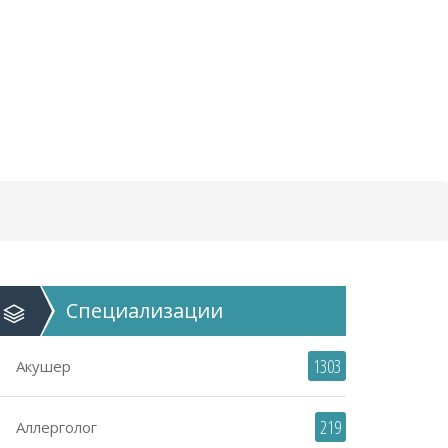
Специализации
1303
Акушер
219
Аллерголог