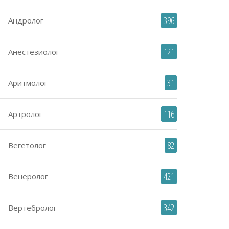
396
Андролог
121
Анестезиолог
31
Аритмолог
116
Артролог
82
Вегетолог
421
Венеролог
342
Вертебролог