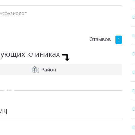
нсфузиолог
Отзывов
1
едующих клиниках
Район
ич