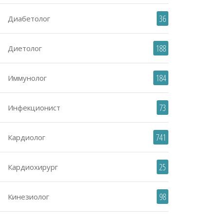
36
Диабетолог
188
Диетолог
184
Иммунолог
73
Инфекционист
741
Кардиолог
25
Кардиохирург
98
Кинезиолог