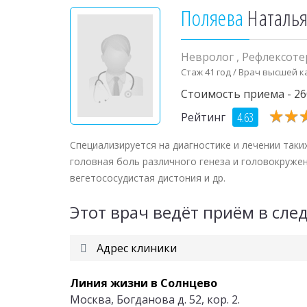
Поляева
Наталь
Невролог
,
Рефлексот
Стаж 41 год / Врач высшей 
Стоимость приема - 2
★
★
★
★
4.63
Рейтинг
Специализируется на диагностике и лечении таки
головная боль различного генеза и головокружени
вегетососудистая дистония и др.
Этот врач ведёт приём в сл
Адрес клиники
Линия жизни в Солнцево
Москва, Богданова д. 52, кор. 2.