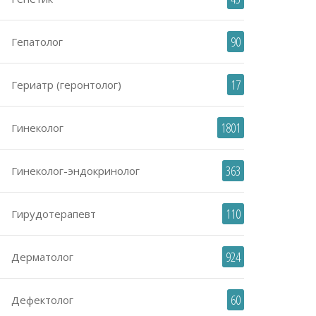
90
Гепатолог
17
Гериатр (геронтолог)
1801
Гинеколог
363
Гинеколог-эндокринолог
110
Гирудотерапевт
924
Дерматолог
60
Дефектолог