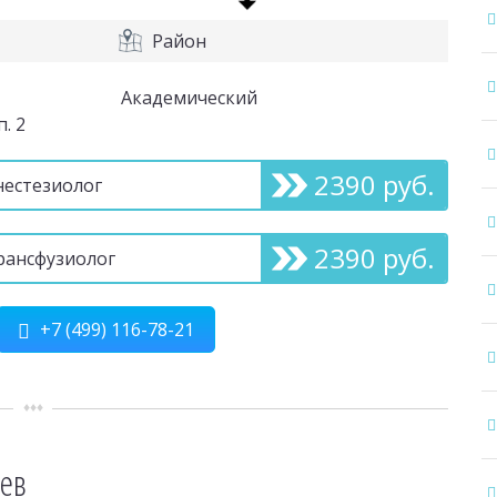
Район
Академический
. 2
2390 руб.
нестезиолог
2390 руб.
рансфузиолог
+7 (499) 116-78-21
еев