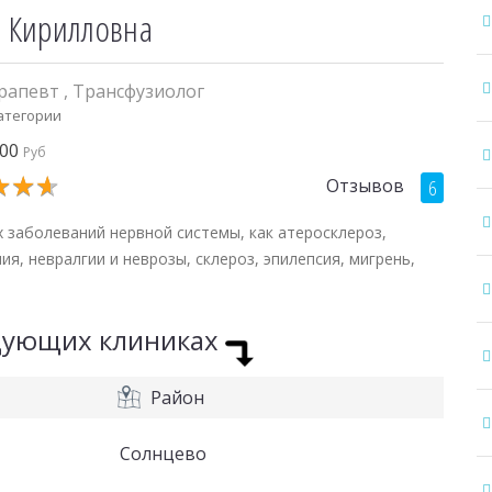
я Кирилловна
ерапевт
,
Трансфузиолог
категории
600
Руб
★
★
★
★
★
★
Отзывов
6
х заболеваний нервной системы, как атеросклероз,
я, невралгии и неврозы, склероз, эпилепсия, мигрень,
едующих клиниках
Район
Солнцево