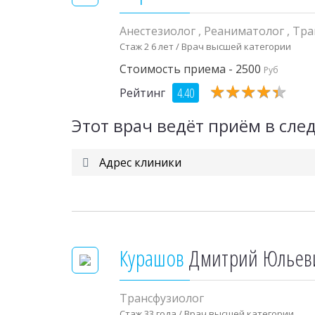
Анестезиолог
,
Реаниматолог
,
Тра
Стаж 2 6 лет / Врач высшей категории
Стоимость приема - 2500
Руб
★
★
★
★
★
★
★
★
★
★
4.40
Рейтинг
Этот врач ведёт приём в сл
Адрес клиники
Курашов
Дмитрий Юльев
Трансфузиолог
Стаж 33 года / Врач высшей категории