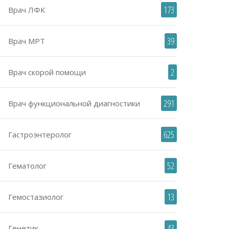
173
Врач ЛФК
39
Врач МРТ
2
Врач скорой помощи
291
Врач функциональной диагностики
625
Гастроэнтеролог
52
Гематолог
13
Гемостазиолог
43
Генетик