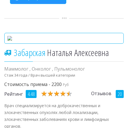
Забарская
Наталья Алексеевна
Маммолог
,
Онколог
,
Пульмонолог
Стаж 34 года / Врач высшей категории
Стоимость приема - 2200
Руб
★
★
★
★
★
★
★
★
★
★
Отзывов
4.48
20
Рейтинг
Врач специализируется на доброкачественных и
злокачественных опухолях любой локализации,
злокачественных заболеваниях крови и лимфоидных
органов.