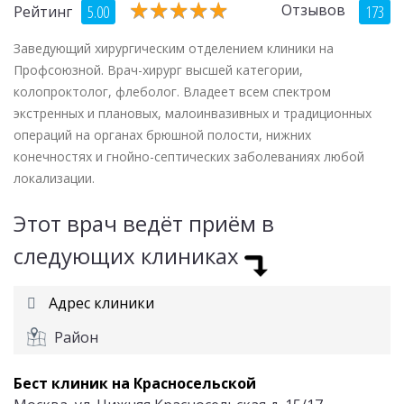
★
★
★
★
★
★
★
★
★
★
Отзывов
5.00
173
Рейтинг
Заведующий хирургическим отделением клиники на
Профсоюзной. Врач-хирург высшей категории,
колопроктолог, флеболог. Владеет всем спектром
экстренных и плановых, малоинвазивных и традиционных
операций на органах брюшной полости, нижних
конечностях и гнойно-септических заболеваниях любой
локализации.
Этот врач ведёт приём в
следующих клиниках
Адрес клиники
Район
Бест клиник на Красносельской