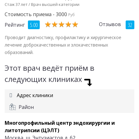
Стаж 37 лет / Врач высшей категории
Стоимость приема - 3000
Руб
★
★
★
★
★
★
★
★
★
★
Отзывов
5.00
32
Рейтинг
Проводит диагностику, профилактику и хирургическое
лечение доброкачественных и злокачественных
образований.
Этот врач ведёт приём в
следующих клиниках
Адрес клиники
Район
Многопрофильный центр эндохирургии и
литотрипсии (ЦЭЛТ)
Москва, ш. Энтузиастов д. 62