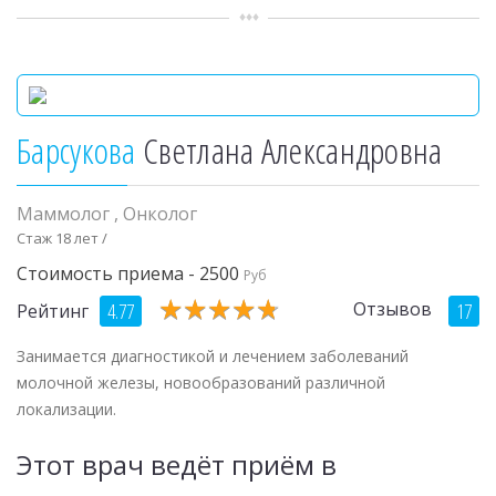
Барсукова
Светлана Александровна
Маммолог
,
Онколог
Стаж 18 лет /
Стоимость приема - 2500
Руб
★
★
★
★
★
★
★
★
★
★
Отзывов
4.77
17
Рейтинг
Занимается диагностикой и лечением заболеваний
молочной железы, новообразований различной
локализации.
Этот врач ведёт приём в