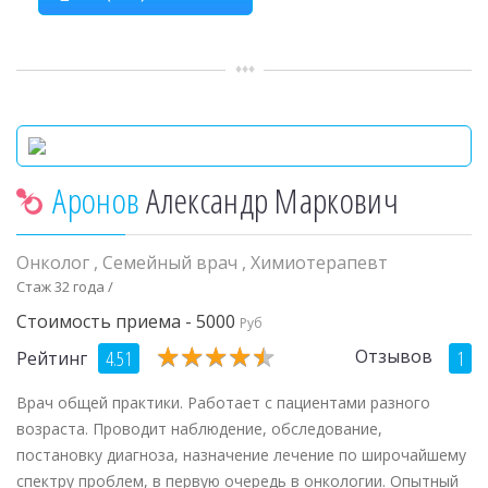
Аронов
Александр Маркович
Онколог
,
Семейный врач
,
Химиотерапевт
Стаж 32 года /
Стоимость приема - 5000
Руб
★
★
★
★
★
★
★
★
★
★
Отзывов
4.51
1
Рейтинг
Врач общей практики. Работает с пациентами разного
возраста. Проводит наблюдение, обследование,
постановку диагноза, назначение лечение по широчайшему
спектру проблем, в первую очередь в онкологии. Опытный