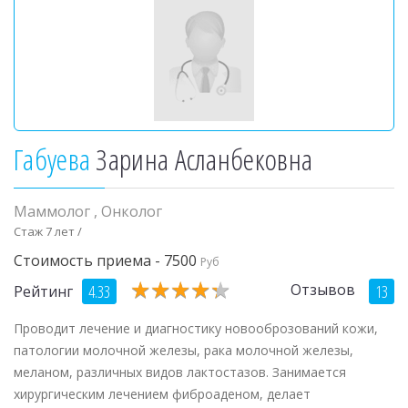
Габуева
Зарина Асланбековна
Маммолог
,
Онколог
Стаж 7 лет /
Стоимость приема - 7500
Руб
★
★
★
★
★
★
★
★
★
★
Отзывов
4.33
13
Рейтинг
Проводит лечение и диагностику новооброзований кожи,
патологии молочной железы, рака молочной железы,
меланом, различных видов лактостазов. Занимается
хирургическим лечением фиброаденом, делает