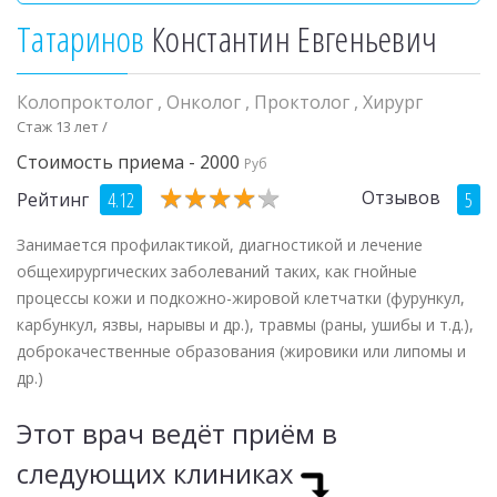
Татаринов
Константин Евгеньевич
Колопроктолог
,
Онколог
,
Проктолог
,
Хирург
Стаж 13 лет /
Стоимость приема - 2000
Руб
★
★
★
★
★
★
★
★
★
★
Отзывов
4.12
5
Рейтинг
Занимается профилактикой, диагностикой и лечение
общехирургических заболеваний таких, как гнойные
процессы кожи и подкожно-жировой клетчатки (фурункул,
карбункул, язвы, нарывы и др.), травмы (раны, ушибы и т.д.),
доброкачественные образования (жировики или липомы и
др.)
Этот врач ведёт приём в
следующих клиниках