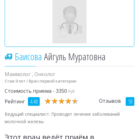
Баисова
Айгуль Муратовна
Маммолог
,
Онколог
Стаж 9 лет / Врач первой категории
Стоимость приема - 3350
Руб
★
★
★
★
★
★
★
★
★
★
Отзывов
4.48
18
Рейтинг
Ведущий специалист. Проводит лечение заболеваний
молочной железы.
Этот врач ведёт приём в