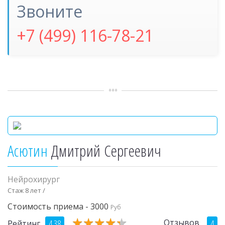
Звоните
+7 (499) 116-78-21
Асютин
Дмитрий Сергеевич
Нейрохирург
Стаж 8 лет /
Стоимость приема - 3000
Руб
★
★
★
★
★
★
★
★
★
★
Отзывов
4.38
4
Рейтинг