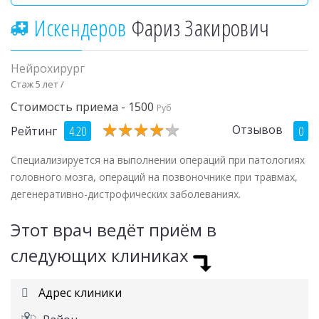
Искендеров
Фариз Закирович
Нейрохирург
Стаж 5 лет /
Стоимость приема - 1500
Руб
★
★
★
★
★
★
★
★
★
★
Отзывов
4.20
0
Рейтинг
Специализируется на выполнении операций при патологиях
головного мозга, операций на позвоночнике при травмах,
дегенеративно-дистрофических заболеваниях.
Этот врач ведёт приём в
следующих клиниках
Адрес клиники