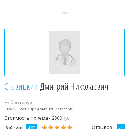
Ставицкий
Дмитрий Николаевич
Нейрохирург
Стаж 2 6 лет / Врач высшей категории
Стоимость приема - 2800
Руб
★
★
★
★
★
★
★
★
★
★
Отзывов
4.89
24
Рейтинг