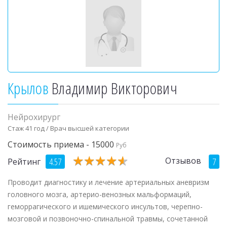
Крылов
Владимир Викторович
Нейрохирург
Стаж 41 год / Врач высшей категории
Стоимость приема - 15000
Руб
★
★
★
★
★
★
★
★
★
★
Отзывов
4.57
7
Рейтинг
Проводит диагностику и лечение артериальных аневризм
головного мозга, артерио-венозных мальформаций,
геморрагического и ишемического инсультов, черепно-
мозговой и позвоночно-спинальной травмы, сочетанной