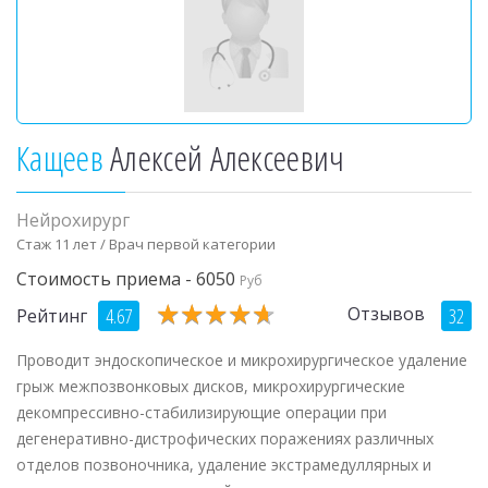
Кащеев
Алексей Алексеевич
Нейрохирург
Стаж 11 лет / Врач первой категории
Стоимость приема - 6050
Руб
★
★
★
★
★
★
★
★
★
★
Отзывов
4.67
32
Рейтинг
Проводит эндоскопическое и микрохирургическое удаление
грыж межпозвонковых дисков, микрохирургические
декомпрессивно-стабилизирующие операции при
дегенеративно-дистрофических поражениях различных
отделов позвоночника, удаление экстрамедуллярных и