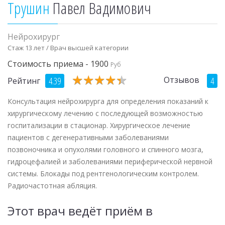
Трушин
Павел Вадимович
Нейрохирург
Стаж 13 лет / Врач высшей категории
Стоимость приема - 1900
Руб
★
★
★
★
★
★
★
★
★
★
Отзывов
4.39
4
Рейтинг
Консультация нейрохирурга для определения показаний к
хирургическому лечению с последующей возможностью
госпитализации в стационар. Хирургическое лечение
пациентов с дегенеративными заболеваниями
позвоночника и опухолями головного и спинного мозга,
гидроцефалией и заболеваниями периферической нервной
системы. Блокады под рентгенологическим контролем.
Радиочастотная абляция.
Этот врач ведёт приём в