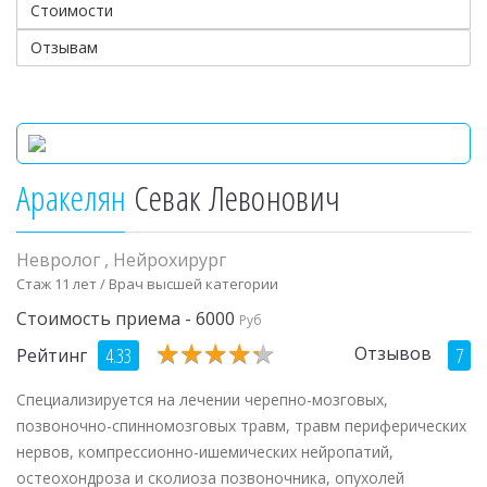
Стоимости
Отзывам
Аракелян
Севак Левонович
Невролог
,
Нейрохирург
Стаж 11 лет / Врач высшей категории
Стоимость приема - 6000
Руб
★
★
★
★
★
★
★
★
★
★
Отзывов
4.33
7
Рейтинг
Специализируется на лечении черепно-мозговых,
позвоночно-спинномозговых травм, травм периферических
нервов, компрессионно-ишемических нейропатий,
остеохондроза и сколиоза позвоночника, опухолей