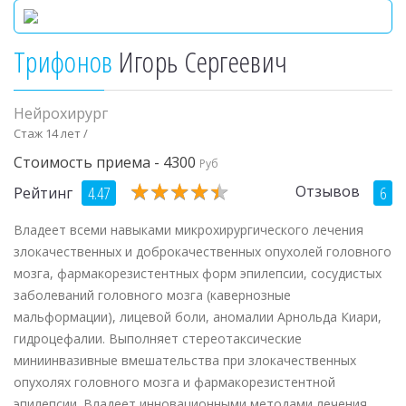
Трифонов
Игорь Сергеевич
Нейрохирург
Стаж 14 лет /
Стоимость приема - 4300
Руб
★
★
★
★
★
★
★
★
★
★
Отзывов
4.47
6
Рейтинг
Владеет всеми навыками микрохирургического лечения
злокачественных и доброкачественных опухолей головного
мозга, фармакорезистентных форм эпилепсии, сосудистых
заболеваний головного мозга (кавернозные
мальформации), лицевой боли, аномалии Арнольда Киари,
гидроцефалии. Выполняет стереотаксические
миниинвазивные вмешательства при злокачественных
опухолях головного мозга и фармакорезистентной
эпилепсии. Владеет инновационными методами лечения