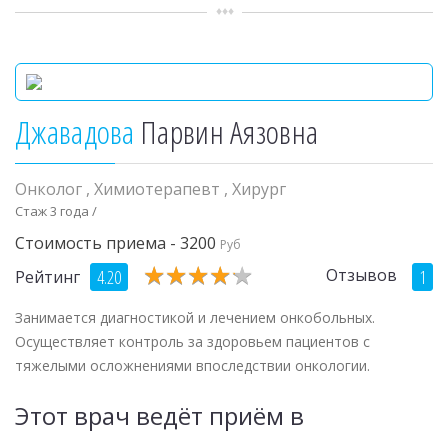
Джавадова
Парвин Аязовна
Онколог
,
Химиотерапевт
,
Хирург
Стаж 3 года /
Стоимость приема - 3200
Руб
★
★
★
★
★
★
★
★
★
★
Отзывов
4.20
1
Рейтинг
Занимается диагностикой и лечением онкобольных.
Осуществляет контроль за здоровьем пациентов с
тяжелыми осложнениями впоследствии онкологии.
Этот врач ведёт приём в