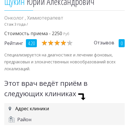
Щукин
Юрий Александрович
Онколог
,
Химиотерапевт
Стаж 3 года /
Стоимость приема - 2250
Руб
★
★
★
★
★
★
★
★
★
★
Отзывов
4.20
0
Рейтинг
Специализируется на диагностике и лечении фоновых,
предраковых и злокачественных новообразований всех
локализаций.
Этот врач ведёт приём в
следующих клиниках
Адрес клиники
Район