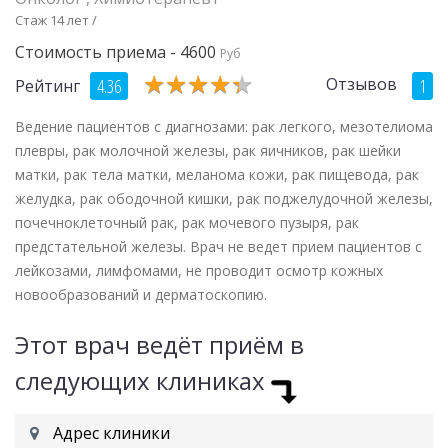
Стаж 14 лет /
Стоимость приема - 4600
Руб
★
★
★
★
★
★
★
★
★
★
Отзывов
4.36
1
Рейтинг
Ведение пациентов с диагнозами: рак легкого, мезотелиома
плевры, рак молочной железы, рак яичников, рак шейки
матки, рак тела матки, меланома кожи, рак пищевода, рак
желудка, рак ободочной кишки, рак поджелудочной железы,
почечноклеточный рак, рак мочевого пузыря, рак
предстательной железы. Врач не ведет прием пациентов с
лейкозами, лимфомами, не проводит осмотр кожных
новообразований и дерматоскопию.
Этот врач ведёт приём в
следующих клиниках
Адрес клиники