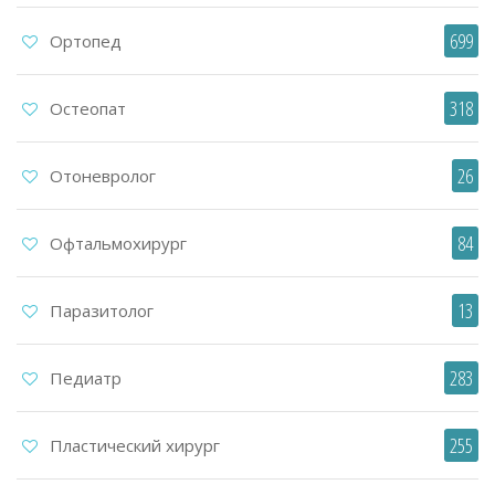
699
Ортопед
318
Остеопат
26
Отоневролог
84
Офтальмохирург
13
Паразитолог
283
Педиатр
255
Пластический хирург