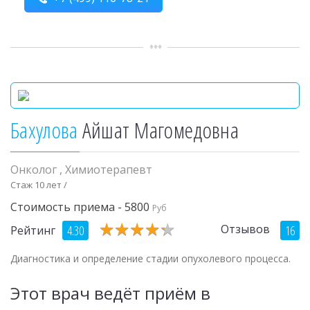
Бахулова
Айшат Магомедовна
Онколог
,
Химиотерапевт
Стаж 10 лет /
Стоимость приема - 5800
Руб
★
★
★
★
★
★
★
★
★
★
Отзывов
4.30
16
Рейтинг
Диагностика и определение стадии опухолевого процесса.
Этот врач ведёт приём в