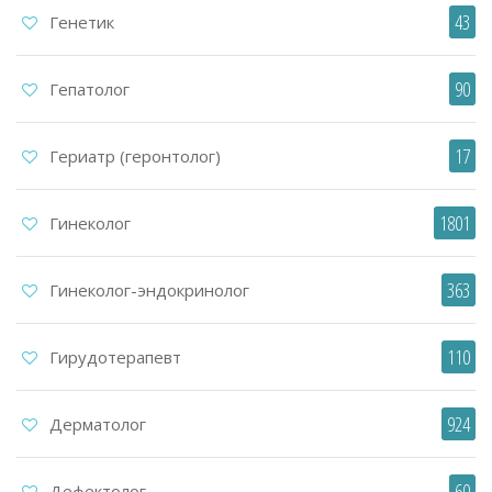
43
Генетик
90
Гепатолог
17
Гериатр (геронтолог)
1801
Гинеколог
363
Гинеколог-эндокринолог
110
Гирудотерапевт
924
Дерматолог
60
Дефектолог