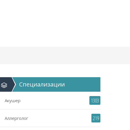
Специализации
1303
Акушер
219
Аллерголог