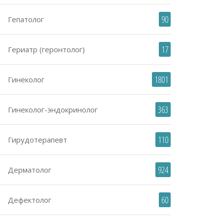
90
Гепатолог
17
Гериатр (геронтолог)
1801
Гинеколог
363
Гинеколог-эндокринолог
110
Гирудотерапевт
924
Дерматолог
60
Дефектолог