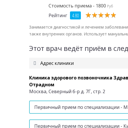
Стоимость приема - 1800
Руб
★
★
★
★
★
★
★
★
★
★
4.80
Рейтинг
Занимается диагностикой и лечением заболевани
также внутренних органов. Использует мануальны
Этот врач ведёт приём в сл
Адрес клиники
Клиника здорового позвоночника Здрав
Отрадном
Москва, Северный б-р д. 7Г, стр. 2
Первичный прием по специализации - 
Первичный прием по специализации - К