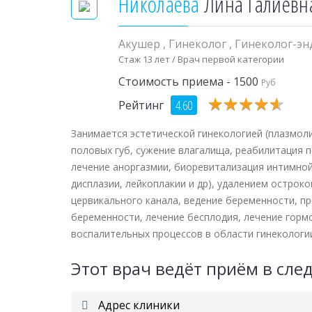
Николаева
Лина Галиевн
Акушер
,
Гинеколог
,
Гинеколог-э
Стаж 13 лет / Врач первой категории
Стоимость приема - 1500
Руб
★
★
★
★
★
★
★
★
★
★
4.60
Рейтинг
Занимается эстетической гинекологией (плазмол
половых губ, сужение влагалища, реабилитация по
лечение аноргазмии, биоревитализация интимной 
дисплазии, лейкоплакии и др), удалением острок
цервикального канала, ведение беременности, п
беременности, лечение бесплодия, лечение горм
воспалительных процессов в области гинекологи
Этот врач ведёт приём в сл
Адрес клиники