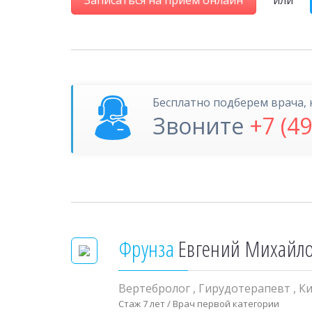
Записаться на приём онлайн
или
Бесплатно подберем врача, 
Звоните
+7 (4
Фрунза
Евгений Михайл
Вертебролог
,
Гирудотерапевт
,
К
Стаж 7 лет / Врач первой категории