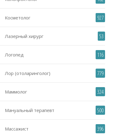
927
Косметолог
53
Лазерный хирург
116
Логопед
779
Лор (отоларинголог)
324
Маммолог
500
Мануальный терапевт
396
Массажист