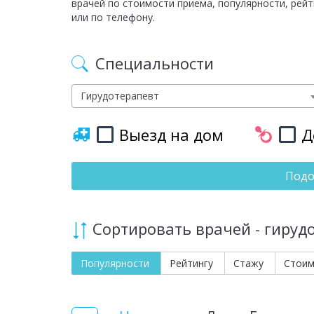
врачей по стоимости приема, популярности, рейт
или по телефону.
Специальности
Гирудотерапевт
Выезд на дом
Д
Подо
Сортировать врачей - гируд
Популярности
Рейтингу
Стажу
Стои