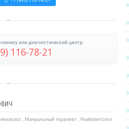
+7 (499) 116-78-21
клинику или диагностический центр.
99) 116-78-21
ович
инезиолог
,
Мануальный терапевт
,
Реабилитолог