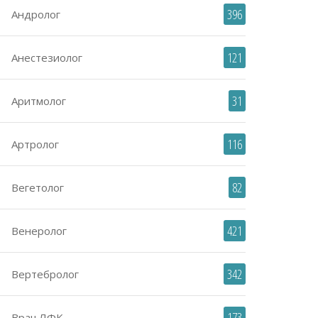
396
Андролог
121
Анестезиолог
31
Аритмолог
116
Артролог
82
Вегетолог
421
Венеролог
342
Вертебролог
173
Врач ЛФК