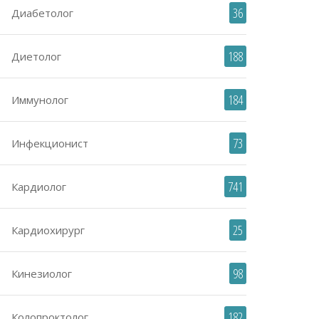
36
Диабетолог
188
Диетолог
184
Иммунолог
73
Инфекционист
741
Кардиолог
25
Кардиохирург
98
Кинезиолог
182
Колопроктолог