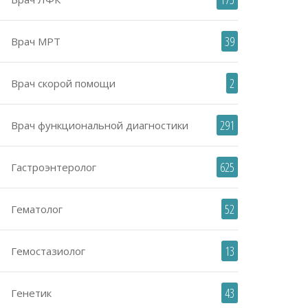
39
Врач МРТ
2
Врач скорой помощи
291
Врач функциональной диагностики
625
Гастроэнтеролог
52
Гематолог
13
Гемостазиолог
43
Генетик