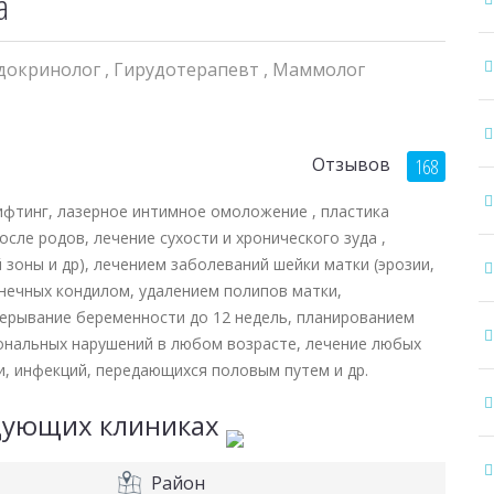
а
ндокринолог
,
Гирудотерапевт
,
Маммолог
Отзывов
168
ифтинг, лазерное интимное омоложение , пластика
сле родов, лечение сухости и хронического зуда ,
зоны и др), лечением заболеваний шейки матки (эрозии,
онечных кондилом, удалением полипов матки,
рерывание беременности до 12 недель, планированием
ональных нарушений в любом возрасте, лечение любых
и, инфекций, передающихся половым путем и др.
едующих клиниках
Район