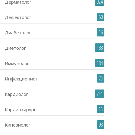
924
Дерматолог
60
Дефектолог
36
Диабетолог
188
Диетолог
184
Иммунолог
73
Инфекционист
741
Кардиолог
25
Кардиохирург
98
Кинезиолог