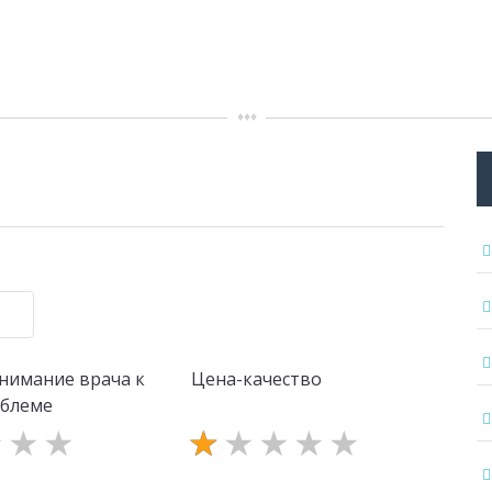
нимание врача к
Цена-качество
облеме