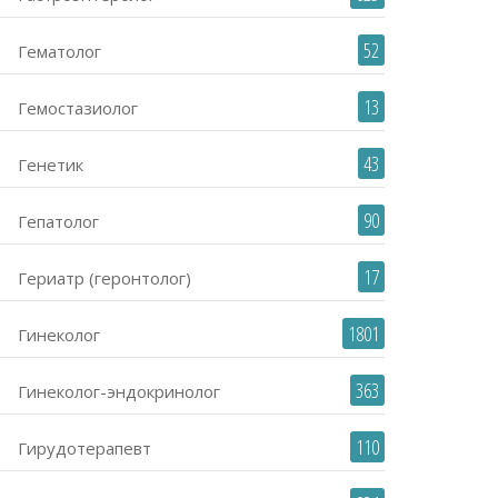
52
Гематолог
13
Гемостазиолог
43
Генетик
90
Гепатолог
17
Гериатр (геронтолог)
1801
Гинеколог
363
Гинеколог-эндокринолог
110
Гирудотерапевт