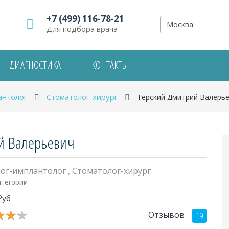
+7 (499) 116-78-21
Москва
Для подбора врача
ДИАГНОСТИКА
КОНТАКТЫ
антолог
Стоматолог-хирург
Терский Дмитрий Валерь
й Валерьевич
ог-имплантолог
,
Стоматолог-хирург
атегории
Руб
★
★
★
★
★
★
Отзывов
19