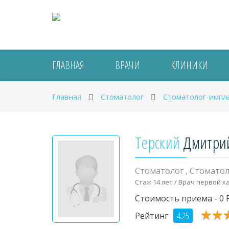
ГЛАВНАЯ
ВРАЧИ
КЛИНИКИ
Главная
Стоматолог
Стоматолог-импл
Терский
Дмитри
Стоматолог
,
Стоматол
Стаж 14 лет / Врач первой к
Стоимость приема - 0 
★
★
★
★
4.25
Рейтинг