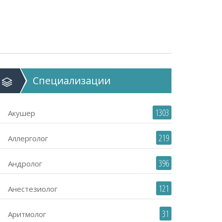
Специализации
1303
Акушер
219
Аллерголог
396
Андролог
121
Анестезиолог
31
Аритмолог