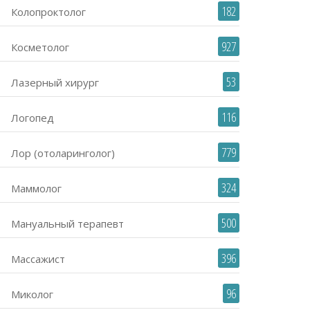
182
Колопроктолог
927
Косметолог
53
Лазерный хирург
116
Логопед
779
Лор (отоларинголог)
324
Маммолог
500
Мануальный терапевт
396
Массажист
96
Миколог