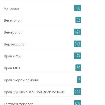
116
Артролог
82
Вегетолог
421
Венеролог
342
Вертебролог
173
Врач ЛФК
39
Врач МРТ
2
Врач скорой помощи
291
Врач функциональной диагностики
625
Гастроэнтеролог