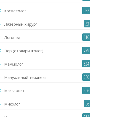
927
Косметолог
53
Лазерный хирург
116
Логопед
779
Лор (отоларинголог)
324
Маммолог
500
Мануальный терапевт
396
Массажист
96
Миколог
214