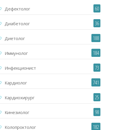
60
Дефектолог
36
Диабетолог
188
Диетолог
184
Иммунолог
73
Инфекционист
741
Кардиолог
25
Кардиохирург
98
Кинезиолог
182
Колопроктолог