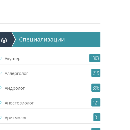
Специализации
1303
Акушер
219
Аллерголог
396
Андролог
121
Анестезиолог
31
Аритмолог