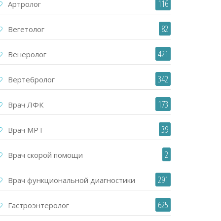
116
Артролог
82
Вегетолог
421
Венеролог
342
Вертебролог
173
Врач ЛФК
39
Врач МРТ
2
Врач скорой помощи
291
Врач функциональной диагностики
625
Гастроэнтеролог