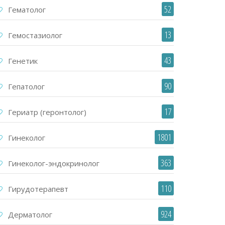
52
Гематолог
13
Гемостазиолог
43
Генетик
90
Гепатолог
17
Гериатр (геронтолог)
1801
Гинеколог
363
Гинеколог-эндокринолог
110
Гирудотерапевт
924
Дерматолог