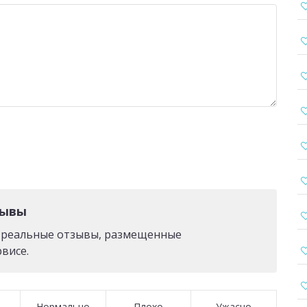
зывы
о реальные отзывы, размещенные
висе.
Нормально
Плохо
Ужасно