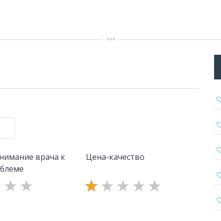
нимание врача к
Цена-качество
облеме