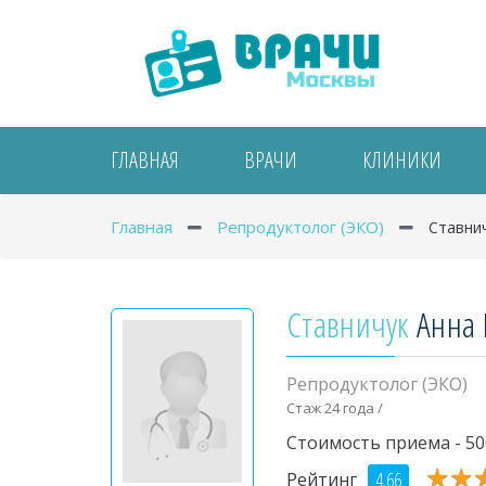
ГЛАВНАЯ
ВРАЧИ
КЛИНИКИ
Главная
Репродуктолог (ЭКО)
Ставни
Ставничук
Анна
Репродуктолог (ЭКО)
Стаж 24 года /
Стоимость приема - 50
★
★
★
★
4.66
Рейтинг