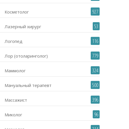
927
Косметолог
53
Лазерный хирург
116
Логопед
779
Лор (отоларинголог)
324
Маммолог
500
Мануальный терапевт
396
Массажист
96
Миколог
214