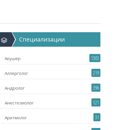
Специализации
1303
Акушер
219
Аллерголог
396
Андролог
121
Анестезиолог
31
Аритмолог