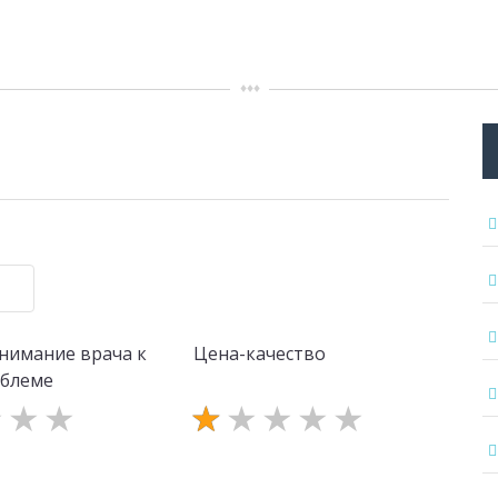
нимание врача к
Цена-качество
облеме