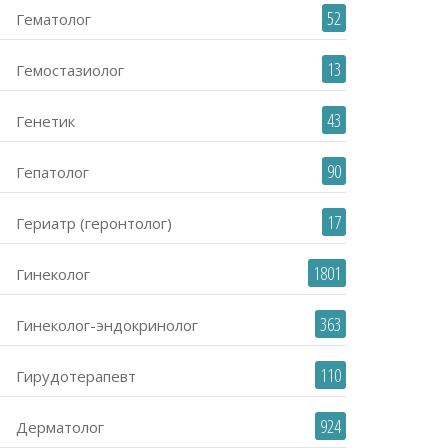
52
Гематолог
13
Гемостазиолог
43
Генетик
90
Гепатолог
17
Гериатр (геронтолог)
1801
Гинеколог
363
Гинеколог-эндокринолог
110
Гирудотерапевт
924
Дерматолог