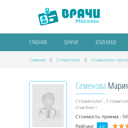
ГЛАВНАЯ
ВРАЧИ
КЛИНИКИ
Главная
Стоматолог
Стоматолог-орто
Семенова
Мария
Стоматолог
,
Стоматол
Стаж 8 лет /
Стоимость приема - 50
★
★
★
★
4.41
Рейтинг