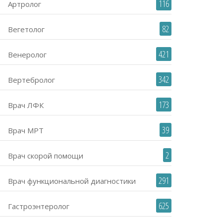
116
Артролог
82
Вегетолог
421
Венеролог
342
Вертебролог
173
Врач ЛФК
39
Врач МРТ
2
Врач скорой помощи
291
Врач функциональной диагностики
625
Гастроэнтеролог