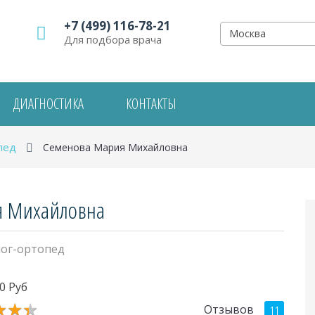
+7 (499) 116-78-21
Москва
Для подбора врача
ДИАГНОСТИКА
КОНТАКТЫ
пед
Семенова Мария Михайловна
 Михайловна
ог-ортопед
0 Руб
★
★
★
★
★
★
Отзывов
11