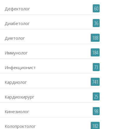
60
Дефектолог
36
Диабетолог
188
Диетолог
184
Иммунолог
73
Инфекционист
741
Кардиолог
25
Кардиохирург
98
Кинезиолог
182
Колопроктолог