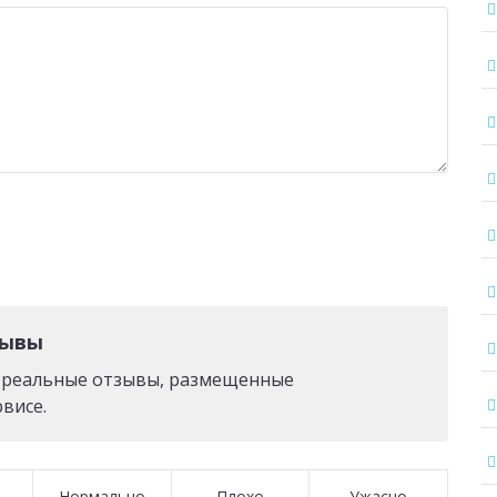
зывы
о реальные отзывы, размещенные
висе.
Нормально
Плохо
Ужасно