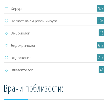
977
Хирург
105
Челюстно-лицевой хирург
16
Эмбриолог
612
Эндокринолог
255
Эндоскопист
42
Эпилептолог
Врачи поблизости: