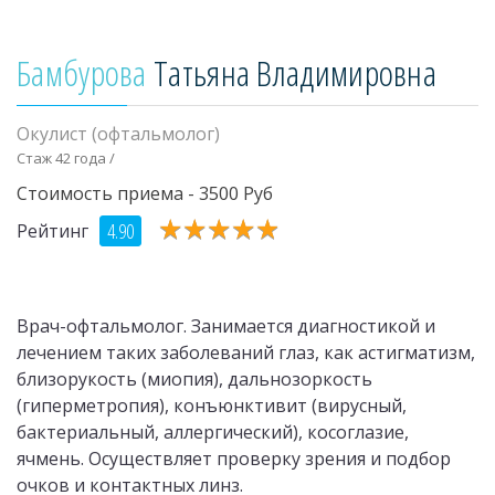
Бамбурова
Татьяна Владимировна
Окулист (офтальмолог)
Стаж 42 года /
Стоимость приема - 3500 Руб
★
★
★
★
★
★
★
★
★
★
4.90
Рейтинг
Врач-офтальмолог. Занимается диагностикой и
лечением таких заболеваний глаз, как астигматизм,
близорукость (миопия), дальнозоркость
(гиперметропия), конъюнктивит (вирусный,
бактериальный, аллергический), косоглазие,
ячмень. Осуществляет проверку зрения и подбор
очков и контактных линз.