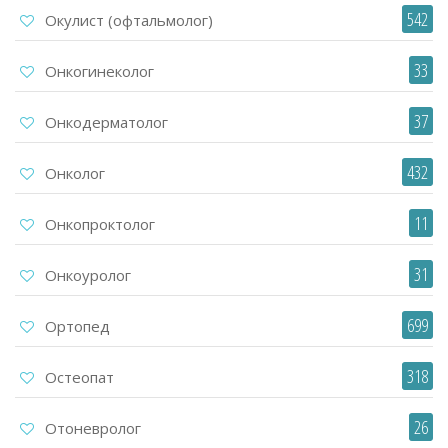
542
Окулист (офтальмолог)
33
Онкогинеколог
37
Онкодерматолог
432
Онколог
11
Онкопроктолог
31
Онкоуролог
699
Ортопед
318
Остеопат
26
Отоневролог