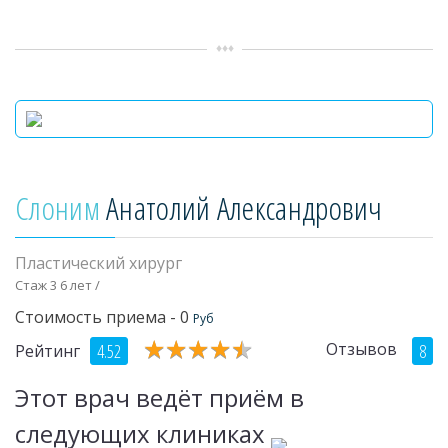
Слоним
Анатолий Александрович
Пластический хирург
Стаж 3 6 лет /
Стоимость приема - 0
Руб
★
★
★
★
★
★
★
★
★
★
Отзывов
4.52
8
Рейтинг
Этот врач ведёт приём в
следующих клиниках