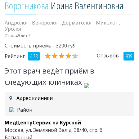
Воротникова
Ирина Валентиновна
Андролог
,
Венеролог
,
Дерматолог
,
Миколог
,
Уролог
Стаж 48 лет /
Стоимость приема - 3200
Руб
★
★
★
★
★
★
★
★
★
★
Отзывов
4.38
939
Рейтинг
Этот врач ведёт приём в
следующих клиниках
Адрес клиники
Район
МедЦентрСервис на Курской
Москва, ул. Земляной Вал д. 38/40, стр. 6
Басманный