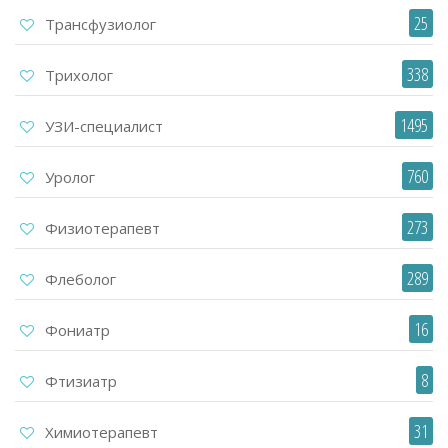
25
Трансфузиолог
338
Трихолог
1495
УЗИ-специалист
760
Уролог
273
Физиотерапевт
289
Флеболог
16
Фониатр
8
Фтизиатр
31
Химиотерапевт