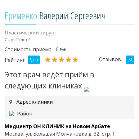
Еременко
Валерий Сергеевич
Пластический хирург
Стаж 25 лет /
Стоимость приема - 0
Руб
★
★
★
★
★
★
★
★
★
★
Отзывов
5.00
74
Рейтинг
Этот врач ведёт приём в
следующих клиниках
Адрес клиники
Район
Медцентр ОН КЛИНИК на Новом Арбате
Москва, ул. Большая Молчановка д. 32, стр. 1