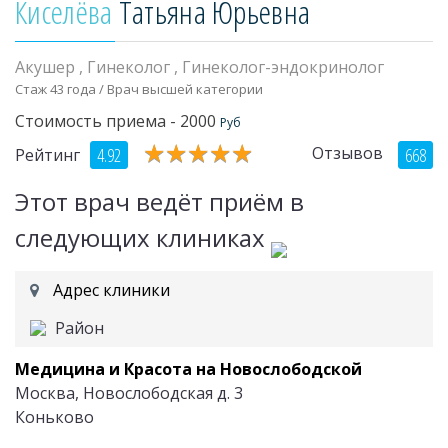
Киселёва
Татьяна Юрьевна
Акушер
,
Гинеколог
,
Гинеколог-эндокринолог
Стаж 43 года / Врач высшей категории
Стоимость приема - 2000
Руб
★
★
★
★
★
★
★
★
★
★
Отзывов
4.92
668
Рейтинг
Этот врач ведёт приём в
следующих клиниках
Адрес клиники
Район
Медицина и Красота на Новослободской
Москва, Новослободская д. 3
Коньково