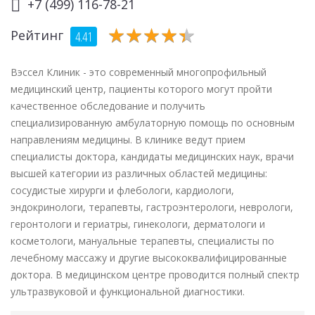
+7 (499) 116-78-21
★
★
★
★
★
★
★
★
★
★
Рейтинг
4.41
Вэссел Клиник - это современный многопрофильный
медицинский центр, пациенты которого могут пройти
качественное обследование и получить
специализированную амбулаторную помощь по основным
направлениям медицины. В клинике ведут прием
специалисты доктора, кандидаты медицинских наук, врачи
высшей категории из различных областей медицины:
сосудистые хирурги и флебологи, кардиологи,
эндокринологи, терапевты, гастроэнтерологи, неврологи,
геронтологи и гериатры, гинекологи, дерматологи и
косметологи, мануальные терапевты, специалисты по
лечебному массажу и другие высококвалифицированные
доктора. В медицинском центре проводится полный спектр
ультразвуковой и функциональной диагностики.