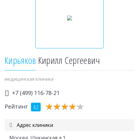
Кирьяков
Кирилл Сергеевич
медицинская клиника
+7 (499) 116-78-21
★
★
★
★
★
★
★
★
★
★
Рейтинг
4.2
Адрес клиники
Москва, Щукинская д.1