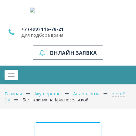
+7 (499) 116-78-21
Для подбора врача
ОНЛАЙН ЗАЯВКА
Toggle
navigation
Главная
Акушерство
Андрология
и ещё
14
Бест клиник на Красносельской