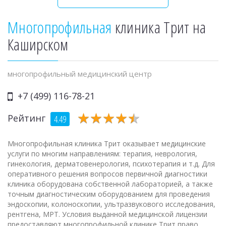
Многопрофильная
клиника Трит на
Каширском
многопрофильный медицинский центр
+7 (499) 116-78-21
★
★
★
★
★
★
★
★
★
★
Рейтинг
4.49
Многопрофильная клиника Трит оказывает медицинские
услуги по многим направлениям: терапия, неврология,
гинекология, дерматовенерология, психотерапия и т.д. Для
оперативного решения вопросов первичной диагностики
клиника оборудована собственной лабораторией, а также
точным диагностическим оборудованием для проведения
эндоскопии, колоноскопии, ультразвукового исследования,
рентгена, МРТ. Условия выданной медицинской лицензии
предоставляют многопрофильной клинике Трит право